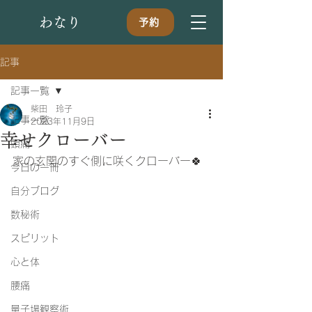
​わなり
予約
記事
記事一覧
柴田 玲子
記事一覧
2023年11月9日
幸せクローバー
頭痛
家の玄関のすぐ側に咲くクローバー🍀
今日の一冊
自分ブログ
数秘術
スピリット
心と体
腰痛
量子場観察術