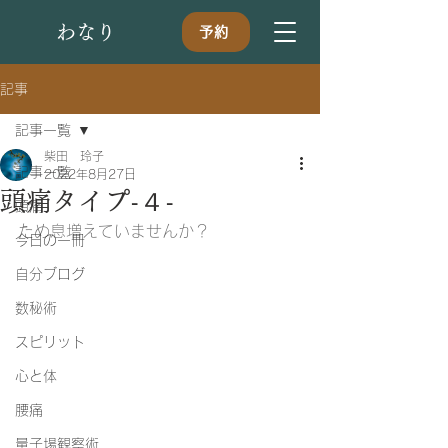
​わなり
予約
記事
記事一覧
柴田 玲子
記事一覧
2022年8月27日
頭痛タイプ-４-
頭痛
ため息増えていませんか？
今日の一冊
自分ブログ
数秘術
スピリット
心と体
腰痛
量子場観察術