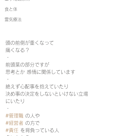
食と体
霊気療法
頭の前側が重くなって
痛くなる？
・
前頭葉の部分ですが
思考とか 感情に関係しています
・
絶えず心配事を抱えていたり
決め事の決定をしないといけない立場
にいたり
・
#管理職
 の人や
#経営者
 の方で
#責任
 を背負っている人