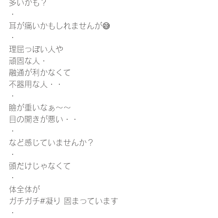
多いかも？
・
耳が痛いかもしれませんが😅
・
理屈っぽい人や
頑固な人・
融通が利かなくて
不器用な人・・
・
瞼が重いなぁ〜〜
目の開きが悪い・・
・
など感じていませんか？
・
頭だけじゃなくて
・
体全体が
ガチガチ#凝り 固まっています
・