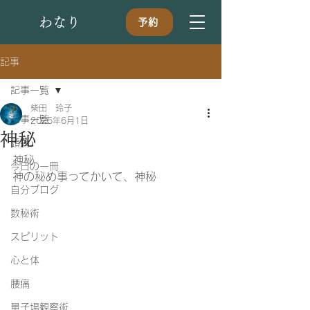
​わなり
予約
記事
記事一覧
柴田 玲子
記事一覧
2025年6月1日
神秘
頭痛
神秘
今日の一冊
神の秘め事ってかいて、神秘
自分ブログ
数秘術
スピリット
心と体
腰痛
量子場観察術