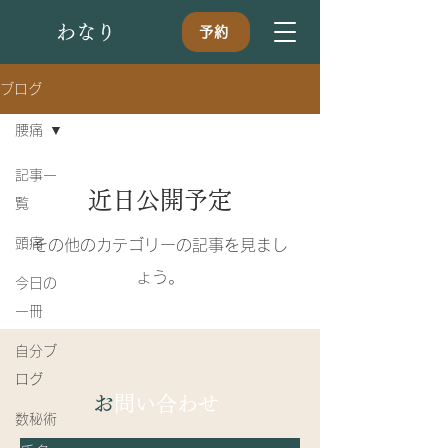
​わなり
予約
ブログ
腰痛
記事一
近日公開予定
覧
頭痛
その他のカテゴリーの記事を見まし
ょう。
今日の
一冊
自分ブ
ログ
​
お問い合わせ
数秘術