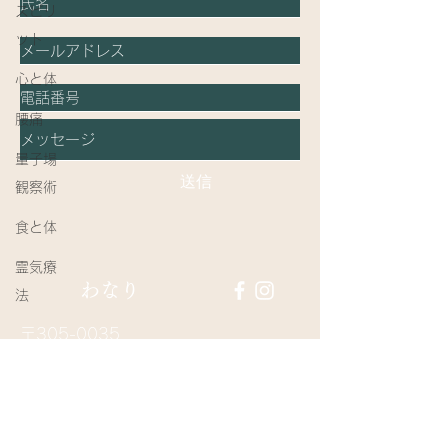
スピリ
ット
心と体
腰痛
量子場
送信
観察術
食と体
霊気療
​わなり
法
〒305-0035
茨城県つくば市松代2-23-1
Mail:
wanari.info@gmail.com
Tel:
090-3689-3703
完全予約制 営業時間 10:00 -20:00