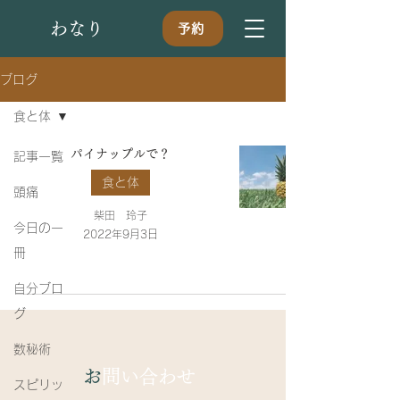
​わなり
予約
ブログ
食と体
パイナップルで？
記事一覧
食と体
頭痛
柴田 玲子
今日の一
2022年9月3日
冊
自分ブロ
グ
数秘術
​
お問い合わせ
スピリッ