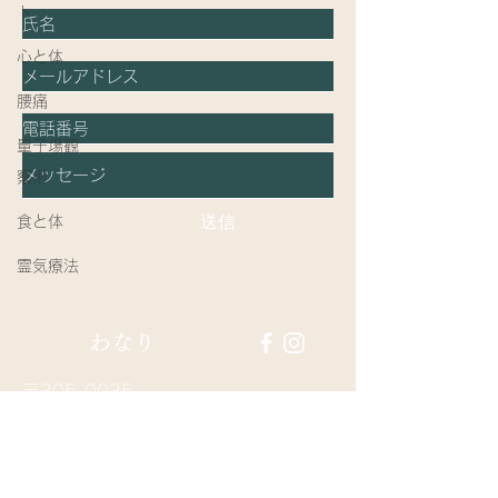
ト
心と体
腰痛
量子場観
察術
送信
食と体
霊気療法
​わなり
〒305-0035
茨城県つくば市松代2-23-1
Mail:
wanari.info@gmail.com
Tel:
090-3689-3703