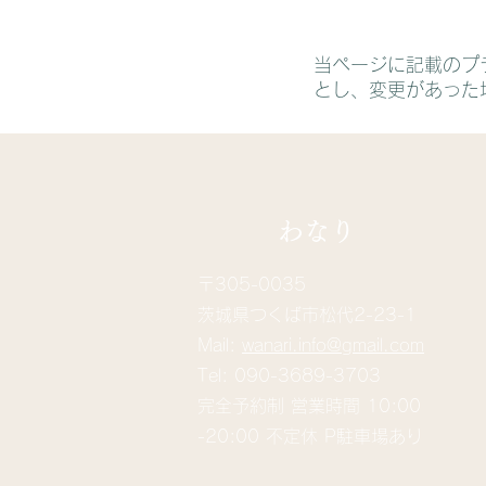
当ページに記載のプ
とし、変更があった
​わなり
〒305-0035
茨城県つくば市松代2-23-1
Mail:
wanari.info@gmail.com
Tel: 090-3689-3703
完全予約制 営業時間 10:00
-20:00 不定休 P駐車場あり