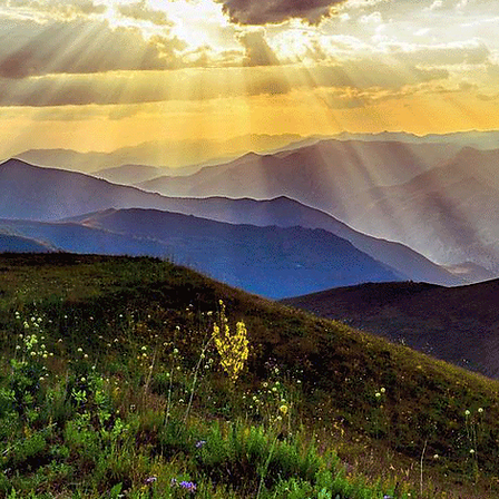
、
レイキ・ヒーリング
、数秘