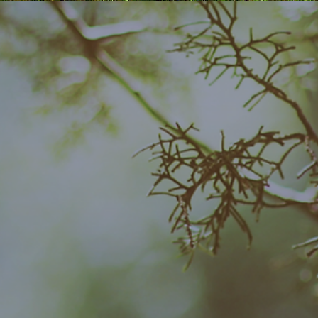
​「常若」
​若い
いつまでも
若々しく
いつも