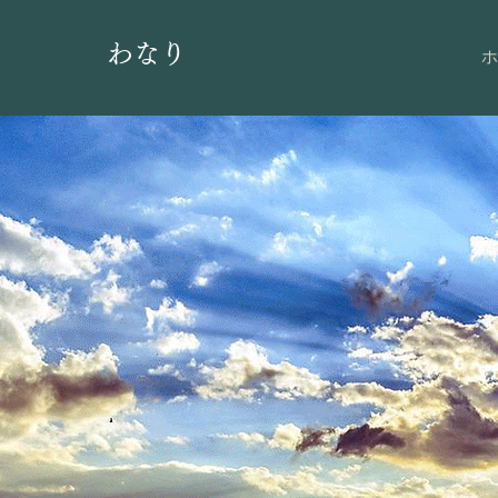
​わなり
ホ
あした
未来のあ
元気です